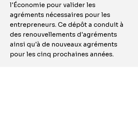
l'Économie pour valider les
agréments nécessaires pour les
entrepreneurs. Ce dépôt a conduit à
des renouvellements d'agréments
ainsi qu'à de nouveaux agréments
pour les cinq prochaines années.
Pour être éligible aux marchés publics, un
entrepreneur doit obtenir un agrément. Celui-
ci atteste de la compétence technique et de
la solidité financière de l'entrepreneur. En
d'autres termes, l'agrément fonctionne