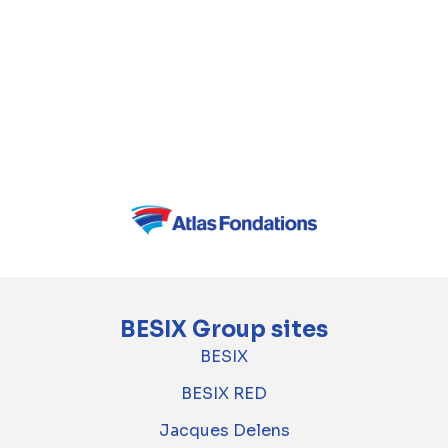
Développement d’EDF de Paris-Saclay ou
encore les travaux de gros œuvre du Terminal
2E de l’Aéroport Charles De Gaulle. Dans le
quartier parisien de La Défense, BESIX a
construit la Tour Dexia (CBX), de même que la
tour Carpe Diem.
BESIX Group sites
BESIX
BESIX RED
Jacques Delens