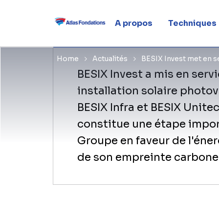
Belgique
A propos
Techniques
Home
Actualités
BESIX Invest met en ser
BESIX Invest a mis en serv
installation solaire photov
BESIX Infra et BESIX Unitec
constitue une étape impo
Groupe en faveur de l'éner
de son empreinte carbone