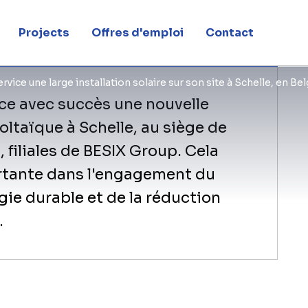
Projects
Offres d'emploi
Contact
vice une large installation solaire sur son site à Schelle, en Be
ice avec succès une nouvelle
oltaïque à Schelle, au siège de
, filiales de BESIX Group. Cela
rtante dans l'engagement du
gie durable et de la réduction
.
L’installation comprend 715 panneaux s
de toiture des bâtiments logistiques 
Avec une capacité installée de 420 kW