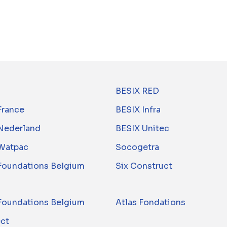
BESIX RED
France
BESIX Infra
Nederland
BESIX Unitec
Watpac
Socogetra
 Foundations Belgium
Six Construct
 Foundations Belgium
Atlas Fondations
ect