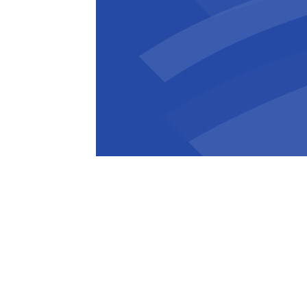
Quentin Olivier
Business Development Man
Cette étape souligne les efforts con
des solutions énergétiques intelligen
montrer l'exemple dans la transition 
durable.