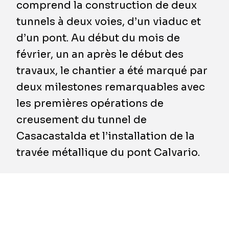
comprend la construction de deux
tunnels à deux voies, d’un viaduc et
d’un pont. Au début du mois de
février, un an après le début des
travaux, le chantier a été marqué par
deux milestones remarquables avec
les premières opérations de
creusement du tunnel de
Casacastalda et l’installation de la
travée métallique du pont Calvario.
La route nationale 318 est un axe crucial pour
les liaisons est-ouest de l’Italie. À la sortie de
Pérouse, en direction d’Ancône, elle traverse
les magnifiques campagnes vallonnées de