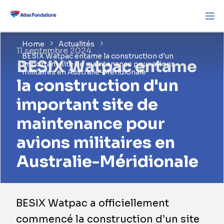
Home
Actualités
11 septembre 2024
BESIX Watpac entame la construction d'un
BESIX Watpac entame
important site de maintenance pour avions
militaires en Australie-Méridionale
la construction d'un
important site de
maintenance pour
avions militaires en
Australie-Méridionale
BESIX Watpac a officiellement
commencé la construction d’un site