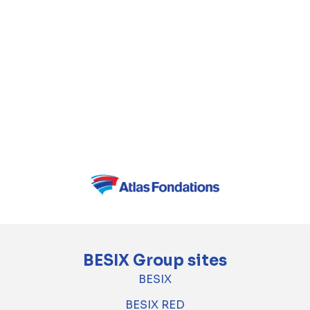
l'installation pour entretenir et modifier les
flottes P-8A Poseidon et E-7A Wedgetail
dans le cadre de leur contrat avec la Défense.
Ce projet renforce l'engagement continu de
BESIX Watpac à soutenir les industries
australiennes de la défense et de l'aviation
grâce au développement d'infrastructures de
classe mondiale.
BESIX Group sites
BESIX
BESIX RED