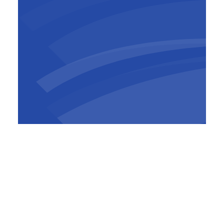
Mark Baker
CEO
,
BESIX Watpac
Dans une déclaration, le ministre de
l'Industrie de la Défense, Pat Conroy, a
souligné l'importance stratégique du projet.
“Cette installation de pointe de 200 millions
de dollars nous permettra d'entretenir,
réparer et réviser les avions de la RAAF
localement, réduisant ainsi notre dépendance
aux services de maintenance étrangers”
a