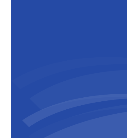
David Mariage
Senior Manager Structured
Finance
,
BESIX Invest