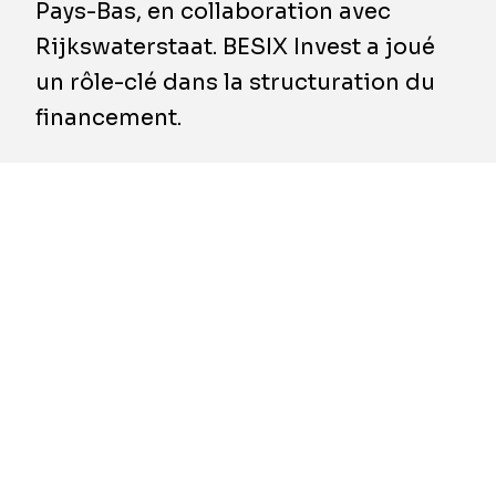
Pays-Bas, en collaboration avec
Rijkswaterstaat. BESIX Invest a joué
un rôle-clé dans la structuration du
financement.
Avec ViA15, Rijkswaterstaat propose une
solution aux embouteillages quotidiens dans
la région Arnhem-Nijmegen, dans l’est des
Pays-Bas. Le projet comprend la construction
d’un nouveau tronçon d’autoroute (A15) et
l’élargissement de certaines sections
existantes des autoroutes A12 et A15. Il
prévoit également la réalisation d’un pont