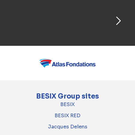
BESIX Group sites
BESIX
BESIX RED
Jacques Delens