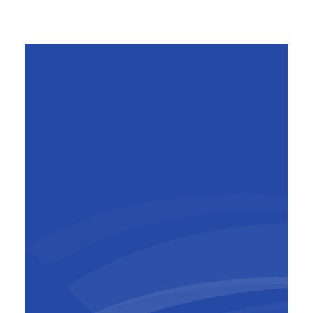
conception, la construction, le financement et
la maintenance de l’infrastructure pendant
vingt ans.