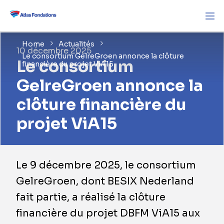
Home
Actualités
10 décembre 2025
Le consortium GelreGroen annonce la clôture
Le consortium
financière du projet ViA15
GelreGroen annonce la
clôture financière du
projet ViA15
​Le 9 décembre 2025, le consortium
GelreGroen, dont BESIX Nederland
fait partie, a réalisé la clôture
financière du projet DBFM ViA15 aux