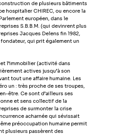
 construction de plusieurs bâtiments
pe hospitalier CHIREC, ou encore la
 Parlement européen, dans le
reprises S.B.B.M. (qui devinrent plus
reprises Jacques Delens fin 1982,
fondateur, qui prit également un
t l’immobilier (activité dans
ulièrement actives jusqu’à son
vant tout une affaire humaine. Les
éro un : très proche de ses troupes,
en-être. Ce sont d’ailleurs ses
sonne et sens collectif de la
reprises de surmonter la crise
currence acharnée qui sévissait
 même préoccupation humaine permit
nt plusieurs passèrent des