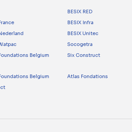
BESIX RED
France
BESIX Infra
Nederland
BESIX Unitec
Watpac
Socogetra
 Foundations Belgium
Six Construct
 Foundations Belgium
Atlas Fondations
ect