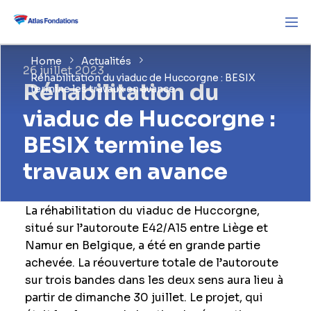
Home
Actualités
26 juillet 2023
Réhabilitation du viaduc de Huccorgne : BESIX
Réhabilitation du
termine les travaux en avance
viaduc de Huccorgne :
BESIX termine les
travaux en avance
La réhabilitation du viaduc de Huccorgne,
situé sur l’autoroute E42/A15 entre Liège et
Namur en Belgique, a été en grande partie
achevée. La réouverture totale de l’autoroute
sur trois bandes dans les deux sens aura lieu à
partir de dimanche 30 juillet. Le projet, qui