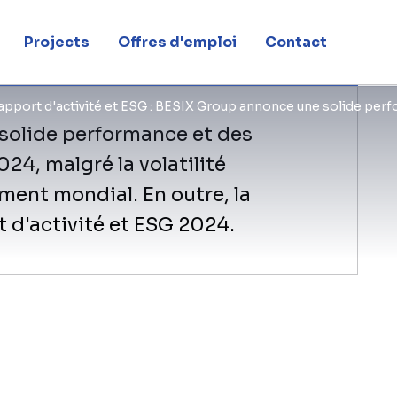
Projects
Offres d'emploi
Contact
Rapport d'activité et ESG : BESIX Group annonce une solide per
solide performance et des
24, malgré la volatilité
ment mondial. En outre, la
 d'activité et ESG 2024.
BESIX Group annonce ses résultats fin
une bonne performance dans l'ensembl
l'environnement macroéconomique et 
volatil en 2024, avec des pressions in
des coûts élevés de l'énergie et des m
stratégique de BESIX Group, la gestion