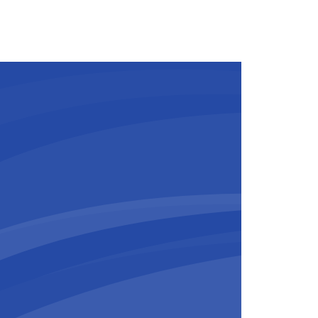
tteint le niveau record de 8,2
apport à 2023, avec des marges
ignés.