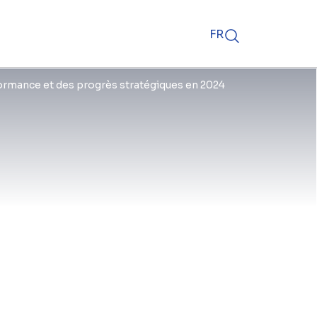
FR
formance et des progrès stratégiques en 2024
anciers pour l'année 2024, reflétant
e de ses Business Lines. Alors que
géopolitique mondial est resté
flationnistes continues ainsi que
atières premières, l'orientation
 efficace des flux de trésorerie et