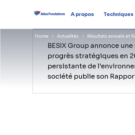
2024
A propos
Techniques
Home
Actualités
Résultats annuels et 
BESIX Group annonce une 
progrès stratégiques en 20
persistante de l'environne
société publie son Rapport