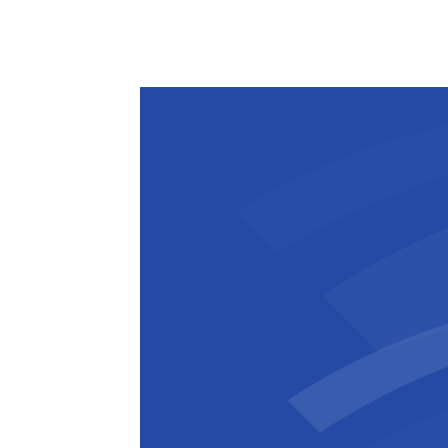
commandes en fin d'année dernière a a
milliards EUR, en hausse de 61% par r
améliorées sur les nouveaux projets s
Johan Beerlandt