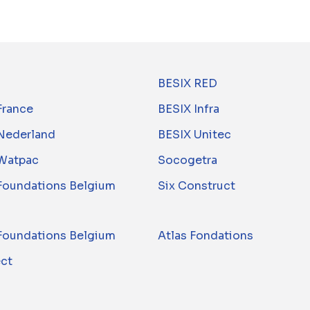
BESIX RED
France
BESIX Infra
Nederland
BESIX Unitec
Watpac
Socogetra
 Foundations Belgium
Six Construct
 Foundations Belgium
Atlas Fondations
ect