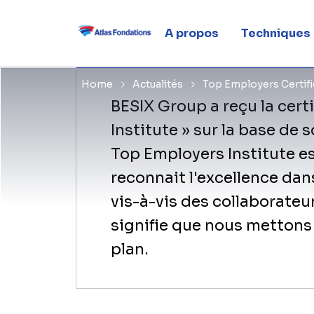
Certificati
A propos
Techniques
Home
Actualités
Top Employers Certifi
BESIX Group a reçu la cert
Institute » sur la base de 
Top Employers Institute es
reconnait l'excellence dan
vis-à-vis des collaborateur
signifie que nous mettons
plan.