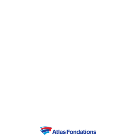
• La congélation de l'eau souterraine
augmente la résistance du sol gelé reprenant
ainsi les efforts nécessaires pour la réalisation
de l'excavation.
• Un liquide de refroidissement circule dans
des tubes forés dans le sol, entraînant la
congélation de l'eau retenue dans le terrain.
• Technique onéreuse (voir maintien de la
surface gelée durant toute la durée de
l'excavation)
• Détermination et connaissance de la
conductivité thermique