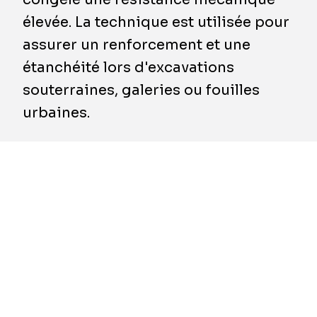
élevée. La technique est utilisée pour
assurer un renforcement et une
étanchéité lors d'excavations
souterraines, galeries ou fouilles
urbaines.
1. Exécution de forages disposés selon le
maillage choisi, dans le massif du sol à
congeler, sur la hauteur des couches
aquifères.
2. Mise en place de tubes congélateurs (tubes
réfrigérants) fermés à la base, équipés de