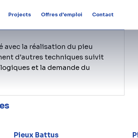
Projects
Offres d'emploi
Contact
é avec la réalisation du pieu
ment d'autres techniques suivit
ologiques et la demande du
es
Pieux Battus
P