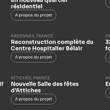
un nouveau quartier
résidentiel
A propos du projet
ARDENNES, FRANCE
G
Reconstruction complète du
3
Centre Hospitalier Bélair
f
A propos du projet
ATTICHES, FRANCE
H
if
Nouvelle Salle des fêtes
E
d’Attiches
A propos du projet