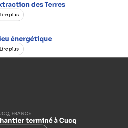
xtraction des Terres
Lire plus
ieu énergétique
Lire plus
UCQ, FRANCE
hantier terminé à Cucq