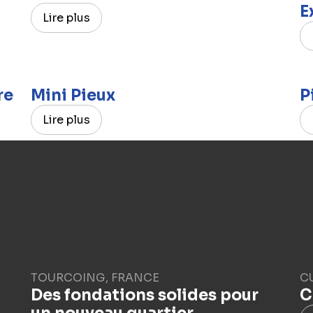
E
Lire plus
re
Mini Pieux
P
Lire plus
TOURCOING, FRANCE
C
Des fondations solides pour
C