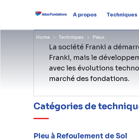
Pieux
A propos
Techniques
Home
Techniques
Pieux
La société Franki a démarr
Franki, mais le développe
avec les évolutions techn
marché des fondations.
Catégories de techniqu
Pieu à Refoulement de Sol